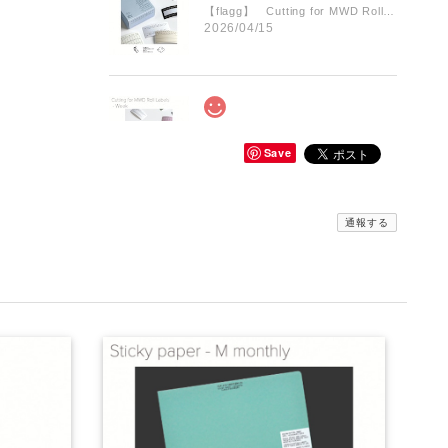
【flagg】 Cutting for MWD Roll Labels Day
2026/04/15
【flagg】 Cutting for MWD Roll Labels Week
2026/04/15
Save
通報する
【flagg】 Label Collector’s File Cool Down / Warm Up
Warm Up
2026/04/15
【flagg】 A Color of One's Own Roll Collection METROPOLIS 3types
Line
2026/04/15
全部大満足です(((o(*ﾟ▽ﾟ*)o)))