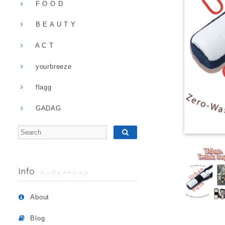
F O O D
B E A U T Y
A C T
yourbreeze
flagg
GADAG
Info
インフォメーション
About
Blog