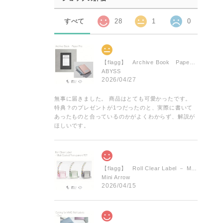
すべて
28
1
0
【flagg】 Archive Book Paper File 6colors
ABYSS
2026/04/27
無事に届きました。 商品はとても可愛かったです。
特典？のプレゼントが1つだったのと、実際に書いて
あったものと合っているのかがよくわからず、解説が
ほしいです。
【flagg】 Roll Clear Label － Matt Coated Transparent PET 3types
Mini Arrow
2026/04/15