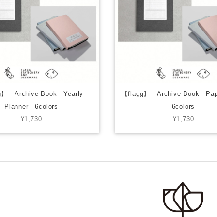
g】 Archive Book Yearly
【flagg】 Archive Book Pa
Planner 6colors
6colors
¥1,730
¥1,730