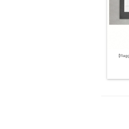
【flag