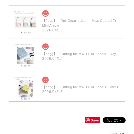
【flagg】 Roll Clear Label － Matt Coated Transparent PET 3types
Mini Arrow
2026/04/15
【flagg】 Cutting for MWD Roll Labels Day
2026/04/15
【flagg】 Cutting for MWD Roll Labels Week
2026/04/15
Save
【flagg】 Label Collector’s File Cool Down / Warm Up
Warm Up
2026/04/15