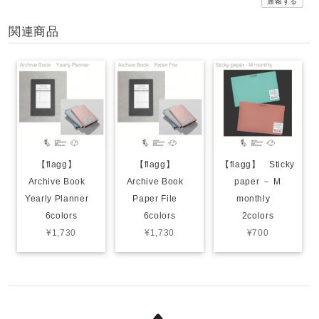
通報する
関連商品
【flagg】 A Color of One's Own Roll Collection METROPOLIS 3types
Line
2026/04/15
全部大満足です(((o(*ﾟ▽ﾟ*)o)))
【flagg】 Cutting for MWD Roll Labels Week
2026/04/07
【flagg】
【flagg】
【flagg】 Sticky
Archive Book
Archive Book
paper － M
Yearly Planner
Paper File
monthly
6colors
6colors
2colors
【flagg】 Roll Clear Label － Matt Coated Transparent PET 3types
¥1,730
¥1,730
¥700
Mini Arrow
2026/04/07
【flagg】 Cutting for MWD Roll Labels Day